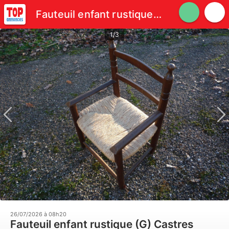
Fauteuil enfant rustique (G)
1/3
26/07/2026 à 08h20
Fauteuil enfant rustique (G) Castres