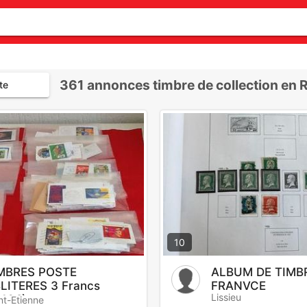
361
annonces timbre de collection en
te
10
MBRES POSTE
ALBUM DE TIMB
LITERES 3 Francs
FRANVCE
Lissieu
,46€)
nt-Etienne