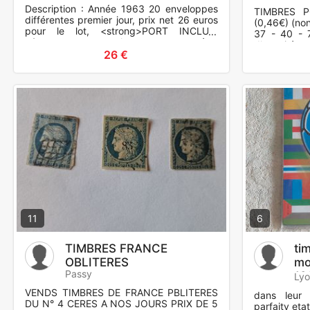
Description : Année 1963 20 enveloppes
TIMBRES P
différentes premier jour, prix net 26 euros
(0,46€) (non
pour le lot, <strong>PORT INCLUS.
37 - 40 - 7
</strong> ces enveloppes peuvent étre
d'envoi éven
vendus à l'unité, fr
26 €
par lot)
11
6
TIMBRES FRANCE
ti
OBLITERES
mo
Passy
19
Lyo
VENDS TIMBRES DE FRANCE PBLITERES
dans leur 
DU N° 4 CERES A NOS JOURS PRIX DE 5
parfaity eta