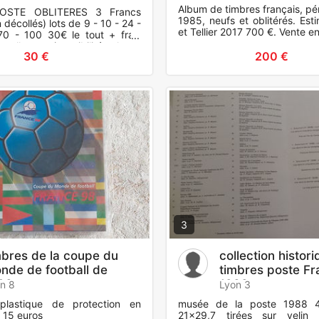
Album de timbres français, pé
OSTE OBLITERES 3 Francs
1985, neufs et oblitérés. Est
 décollés) lots de 9 - 10 - 24 -
et Tellier 2017 700 €. Vente en
0 - 100 30€ le tout + frais
tuellement (possibilité acheter
30 €
200 €
3
mbres de la coupe du
collection histor
nde de football de
timbres poste Fr
98
1988
n 8
Lyon 3
plastique de protection en
musée de la poste 1988 4
t 15 euros
21x29,7 tirées sur velin 