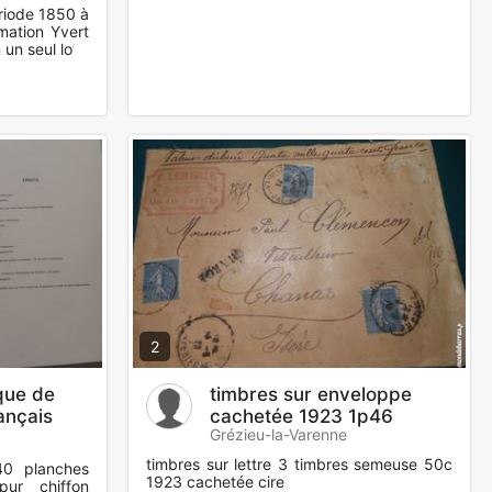
riode 1850 à
imation Yvert
 un seul lot.
2
ique de
timbres sur enveloppe
ançais
cachetée 1923 1p46
Grézieu-la-Varenne
timbres sur lettre 3 timbres semeuse 50c
0 planches
1923 cachetée cire
pur chiffon