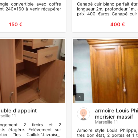
gle convertible avec coffre
Canapé cuir blanc parfait éta
t 240x160 à venir récupérer
longueur 2m, profondeur 1m,
prix 400 €uros Canapé cuir
repose pieds parfait état
longueur 1,70m, profon
150 €
400 €
4
uble d'appoint
armoire Louis Phi
seille 11
merisier massif
Marseille 11
ngement 2 tiroirs et 2
nts étagère. Enlèvement sur
Armoire style Louis Philippe,
ier "les Caillols".Livraison
très bon état, 2 portes et 1 t