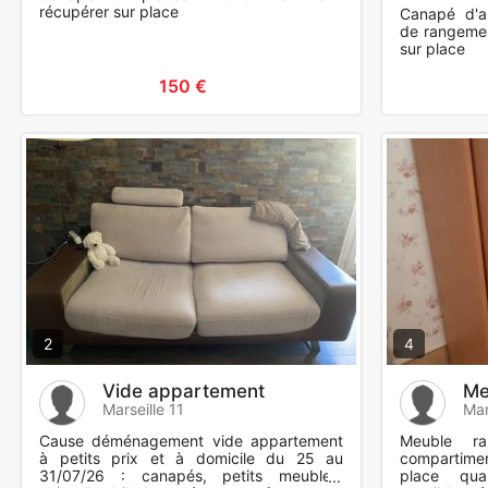
récupérer sur place
Canapé d'an
de rangemen
sur place
150 €
2
4
Vide appartement
Me
Marseille 11
Mar
Cause déménagement vide appartement
Meuble ra
à petits prix et à domicile du 25 au
compartime
31/07/26 : canapés, petits meubles,
place quart