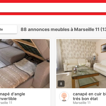
88
annonces meubles à Marseille 11 (1
te
8
napé d'angle
canapé en cuir b
nvertible
trés bon état
seille 11
Marseille 11