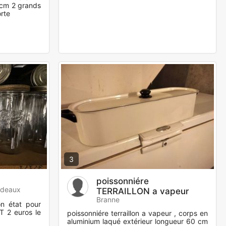
cm 2 grands
orte
3
poissonniére
rdeaux
TERRAILLON a vapeur
Branne
n état pour
T 2 euros le
poissonniére terraillon a vapeur , corps en
aluminium laqué extérieur longueur 60 cm