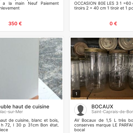
e a la main Neuf Paiement
OCCASION 80E LES 3 1 =60 
enlevement
tiroirs 2 = 40 cm 1 tiroir et 1 p
350 €
0 €
1
uble haut de cuisine
BOCAUX
lac-sur-Mer
Saint-Caprais-de-Bo
aut de cuisine, blanc et bois,
AV Bocaux de 1,5 L très bo
 h 72, l 30 p 31cm Bon état,
conserves marque LE PARFAI
iece
bocal