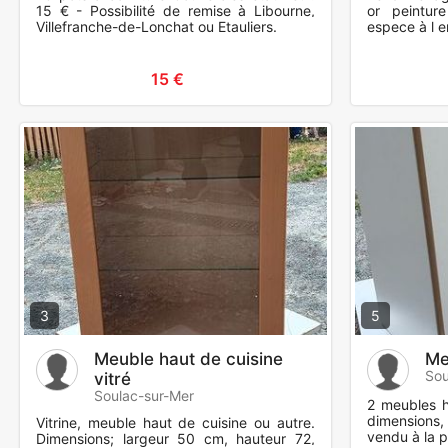
15 € - Possibilité de remise à Libourne,
or peintur
Villefranche-de-Lonchat ou Etauliers.
espece à l 
15 €
3
5
Meuble haut de cuisine
Me
Sou
vitré
Soulac-sur-Mer
2 meubles h
dimensions,
Vitrine, meuble haut de cuisine ou autre.
vendu à la p
Dimensions; largeur 50 cm, hauteur 72,