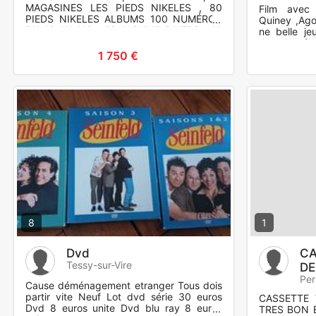
MAGASINES LES PIEDS NIKELES , 80
Film avec 
PIEDS NIKELES ALBUMS 100 NUMÉROS
Quiney ,Agost
DU 12 AU 113 , 28 ALBUMS DIVERS , 10
ne belle j
ALBUMS BOULE ET BILL ,28 BIBI
domaine élo
FRICOTIN ,
comme bioc
1 750 €
8
1
Dvd
CA
Tessy-sur-Vire
DE
Per
Cause déménagement etranger Tous dois
partir vite Neuf Lot dvd série 30 euros
CASSETTE 
Dvd 8 euros unite Dvd blu ray 8 euros
TRES BON 