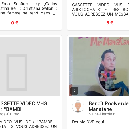
Erna Schürer :sky ,Carlos
CASSETTE VIDEO VHS 
ina Belli : ,Cristiana Galloni :
ARISTOCHATS" - TRES BO
eune femme se rend dans un
VOUS ADRESSEZ UN MESSAG
igné pour chercher du travail
DE METTRE SUR VOTRE ME
him
0 €
5 €
VOTRE N° DE TELEPHONE -
VOS NOM ET PR
2
SSETTE VIDEO VHS
Benoît Poolverde
 : "BAMBI"
Manatane
ros-Guirec
Saint-Herblain
VIDEO VHS DE : "BAMBI" -
Double DVD neuf
ETAT. SI VOUS ADRESSEZ UN