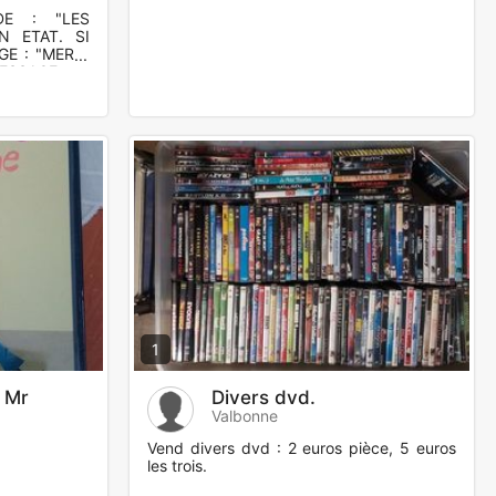
DE : "LES
N ETAT. SI
E : "MERCI
SSAGE : -
 AINSI QUE
1
 Mr
Divers dvd.
Valbonne
Vend divers dvd : 2 euros pièce, 5 euros
les trois.