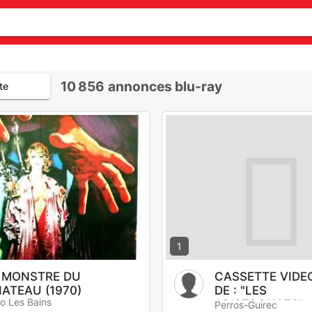
10 856
annonces blu-ray
te
1
 MONSTRE DU
CASSETTE VIDE
ATEAU (1970)
DE : "LES
o Les Bains
ARISTOCHATS"
Perros-Guirec