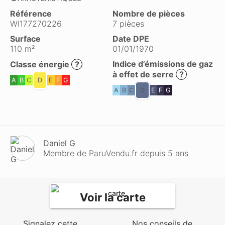
Référence
Nombre de pièces
WI177270226
7 pièces
Surface
Date DPE
110 m²
01/01/1970
Indice d’émissions de gaz
Classe énergie
?
à effet de serre
?
A
B
C
D
E
F
G
A
B
C
D
E
F
G
Daniel G
Membre de ParuVendu.fr depuis 5 ans
Voir la carte
Signalez cette
Nos conseils de