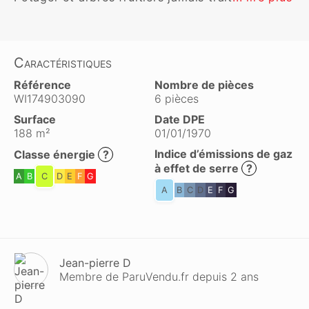
Caractéristiques
Référence
Nombre de pièces
WI174903090
6 pièces
Surface
Date DPE
188 m²
01/01/1970
Indice d’émissions de gaz
Classe énergie
?
à effet de serre
?
A
B
C
D
E
F
G
A
B
C
D
E
F
G
Jean-pierre D
Membre de ParuVendu.fr depuis 2 ans