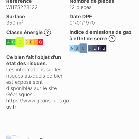
Référence
Nombre de pièces
WI175228122
12 pièces
Surface
Date DPE
350 m²
01/01/1970
Indice d’émissions de gaz
Classe énergie
?
à effet de serre
?
A
B
C
D
E
F
G
A
B
C
D
E
F
G
Ce bien fait l'objet d'un
état des risques.
Les informations sur les
risques auxquels ce bien
est exposé sont
disponibles sur le site
Géorisques :
https://www.georisques.go
uv.fr