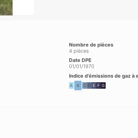
Nombre de pièces
4 pièces
Date DPE
01/01/1970
Indice d’émissions de gaz à 
A
B
C
D
E
F
G