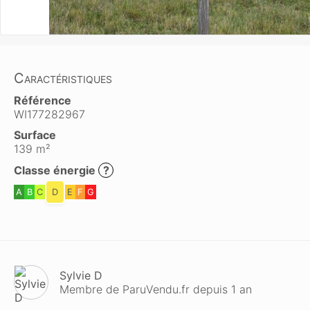
Caractéristiques
Référence
WI177282967
Surface
139 m²
Classe énergie
?
A
B
C
D
E
F
G
Sylvie D
Membre de ParuVendu.fr depuis 1 an