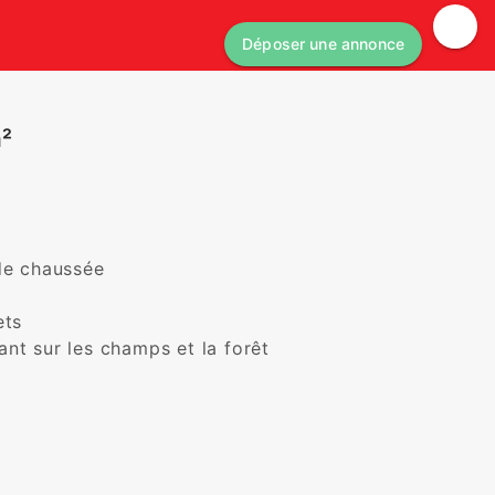
Déposer une annonce
m²
e chaussée 

s 

t sur les champs et la forêt 
