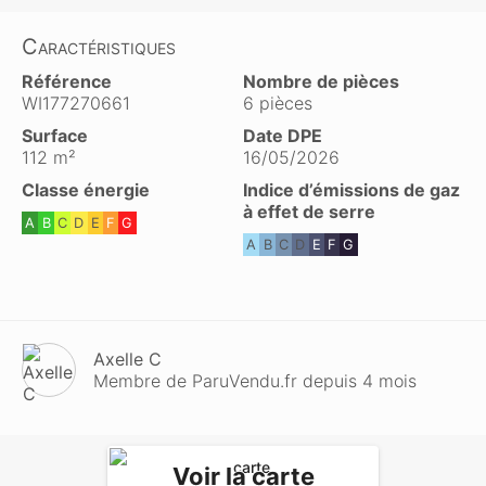
Caractéristiques
Référence
Nombre de pièces
WI177270661
6 pièces
Surface
Date DPE
112 m²
16/05/2026
Classe énergie
Indice d’émissions de gaz
à effet de serre
A
B
C
D
E
F
G
A
B
C
D
E
F
G
Axelle C
Membre de ParuVendu.fr depuis 4 mois
Voir la carte