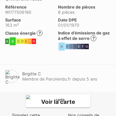
Référence
Nombre de pièces
WI177506180
8 pièces
Surface
Date DPE
163 m²
01/01/1970
Indice d’émissions de gaz
Classe énergie
?
à effet de serre
?
A
B
C
D
E
F
G
A
B
C
D
E
F
G
Brigitte C
Membre de ParuVendu.fr depuis 5 ans
Voir la carte
Signalez cette
Nos conseils de