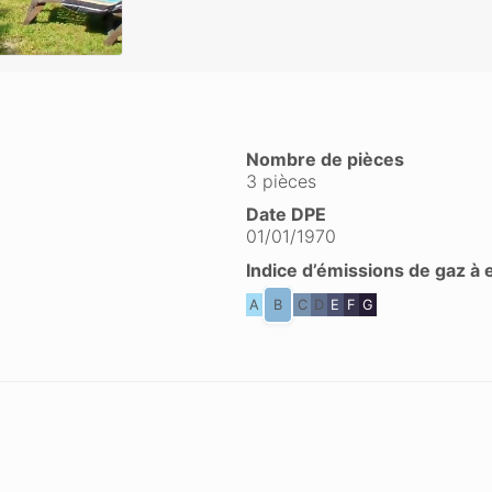
Nombre de pièces
3 pièces
Date DPE
01/01/1970
Indice d’émissions de gaz à 
A
B
C
D
E
F
G