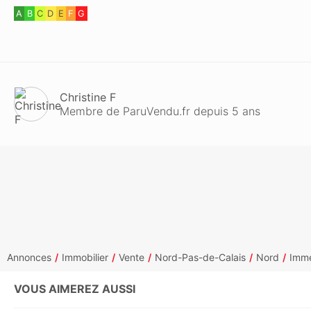
A
B
C
D
E
F
G
Christine F
Membre de ParuVendu.fr depuis 5 ans
Annonces
Immobilier
Vente
Nord-Pas-de-Calais
Nord
Imme
VOUS AIMEREZ AUSSI