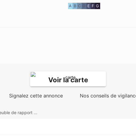
A
B
C
D
E
F
G
Voir la carte
Signalez cette annonce
Nos conseils de vigilanc
uble de rapport ...