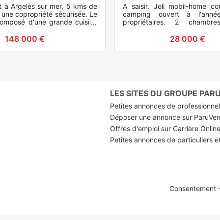
t à Argelès sur mer, 5 kms de
A saisir. Joli mobil-home co
 une copropriété sécurisée. Le
camping ouvert à l'anné
composé d'une grande cuisine
propriétaires. 2 chambres
e, un salon, 2 chambres et une
cabanon.
o
148 000 €
28 000 €
LES SITES DU GROUPE PA
Petites annonces de professionnels
Déposer une annonce sur ParuVe
Offres d'emploi sur Carrière Onlin
Petites annonces de particuliers e
Consentement -