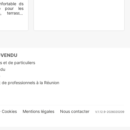
nfortable ds
e pour les
, terrasse,
RUVENDU
 et de particuliers
ndu
e
t de professionnels à la Réunion
 Cookies
Mentions légales
Nous contacter
V.1.12.9-2026020209