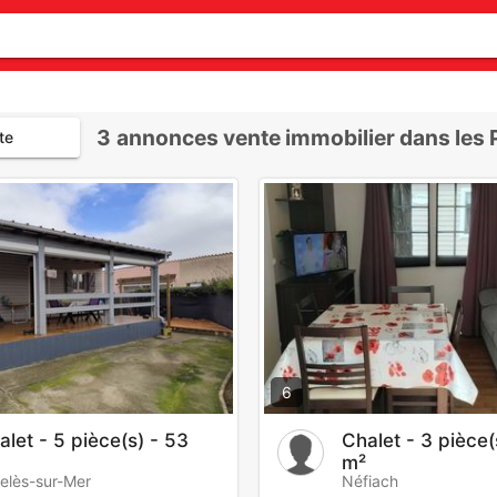
3
annonces vente immobilier dans les 
te
6
alet - 5 pièce(s) - 53
Chalet - 3 pièce(
m²
elès-sur-Mer
Néfiach