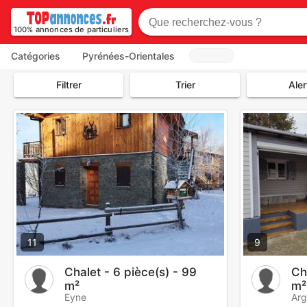
100% annonces de particuliers
Catégories
Pyrénées-Orientales
Filtrer
Trier
Aler
11
9
Chalet - 6 pièce(s) - 99
Ch
m²
m²
Eyne
Arg