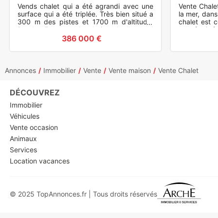
Vends chalet qui a été agrandi avec une
Vente Chale
surface qui a été triplée. Très bien situé a
la mer, dans
300 m des pistes et 1700 m d'altitude.
chalet est 
Proche Espagne des bains de llo et d
tout équipé
andorre. Sur 115 m
SDB avec d
386 000 €
Annonces
Immobilier
Vente
Vente maison
Vente Chalet
DÉCOUVREZ
Immobilier
Véhicules
Vente occasion
Animaux
Services
Location vacances
© 2025 TopAnnonces.fr | Tous droits réservés