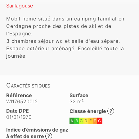
Saillagouse
Mobil home situé dans un camping familial en 
Cerdagne proche des pistes de ski et de 
l'Espagne.

3 chambres séjour wc et salle d'eau séparé.

Espace extérieur aménagé. Ensoleillé toute la 
Caractéristiques
Référence
Surface
WI176520012
32 m²
Date DPE
Classe énergie
?
01/01/1970
A
B
C
D
E
F
G
Indice d’émissions de gaz
à effet de serre
?