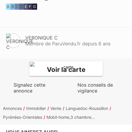
A
B
C
D
E
F
G
VERONIQUE C
Membre de ParuVendu.fr depuis 6 ans
Voir la carte
Signalez cette
Nos conseils de
annonce
vigilance
Annonces
Immobilier
Vente
Languedoc-Roussillon
Pyrénées-Orientales
Mobil-home,3 chambre...