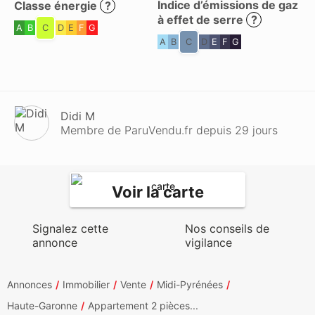
Indice d’émissions de gaz
Classe énergie
?
à effet de serre
?
A
B
C
D
E
F
G
A
B
C
D
E
F
G
Didi M
Membre de ParuVendu.fr depuis 29 jours
Voir la carte
Signalez cette
Nos conseils de
annonce
vigilance
Annonces
Immobilier
Vente
Midi-Pyrénées
Haute-Garonne
Appartement 2 pièces...