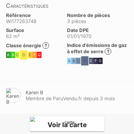
Caractéristiques
Référence
Nombre de pièces
WI177263748
3 pièces
Surface
Date DPE
62 m²
01/01/1970
Indice d’émissions de gaz
Classe énergie
?
à effet de serre
?
A
B
C
D
E
F
G
A
B
C
D
E
F
G
Karen B
Membre de ParuVendu.fr depuis 3 mois
Voir la carte