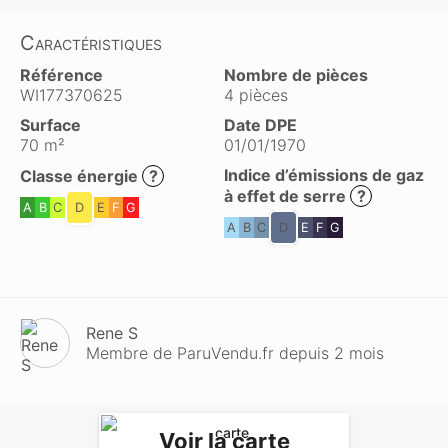
Caractéristiques
Référence
Nombre de pièces
WI177370625
4 pièces
Surface
Date DPE
70 m²
01/01/1970
Indice d’émissions de gaz
Classe énergie
?
à effet de serre
?
A
B
C
D
E
F
G
A
B
C
D
E
F
G
Rene S
Membre de ParuVendu.fr depuis 2 mois
Voir la carte