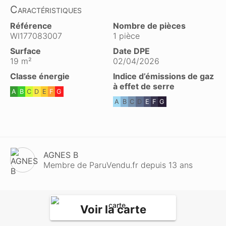
Caractéristiques
Référence
Nombre de pièces
WI177083007
1 pièce
Surface
Date DPE
19 m²
02/04/2026
Classe énergie
Indice d’émissions de gaz
à effet de serre
A
B
C
D
E
F
G
A
B
C
D
E
F
G
AGNES B
Membre de ParuVendu.fr depuis 13 ans
Voir la carte