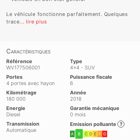
Le véhicule fonctionne parfaitement. Quelques 
trace
... lire plus
Caractéristiques
Référence
Type
WV177506001
4x4 - SUV
Portes
Puissance fiscale
4 portes avec hayon
6
Kilométrage
Année
180 000
2018
Energie
Garantie mécanique
Diesel
0 mois
Transmission
Emission polluante
?
Automatique
A
B
C
D
E
F
G