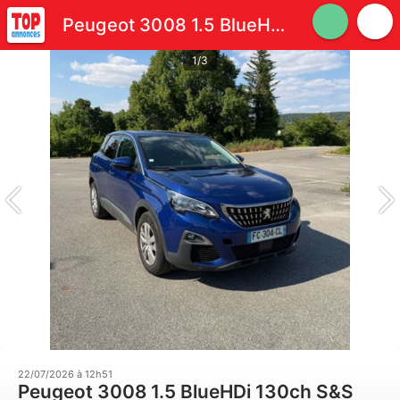
Peugeot 3008 1.5 BlueHDi 130ch S&S BVM6 Allure Business
1/3
22/07/2026 à 12h51
Peugeot 3008 1.5 BlueHDi 130ch S&S