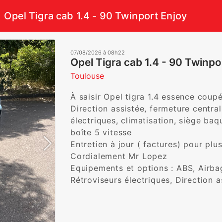
Opel Tigra cab 1.4 - 90 Twinport Enjoy
07/08/2026 à 08h22
Opel Tigra cab 1.4 - 90 Twinpo
Toulouse
À saisir Opel tigra 1.4 essence coupé
Direction assistée, fermeture centrali
électriques, climatisation, siège baqu
boîte 5 vitesse 

Entretien à jour ( factures) pour pl
Cordialement Mr Lopez 

Equipements et options : ABS, Airbag
Rétroviseurs électriques, Direction as