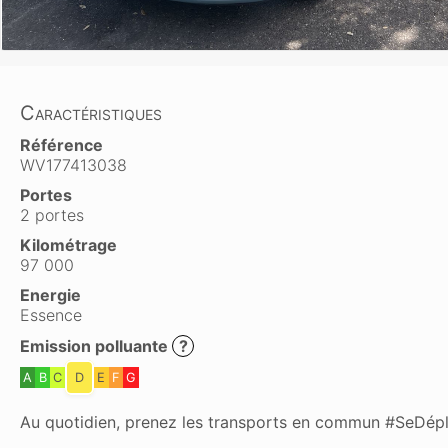
Caractéristiques
Référence
WV177413038
Portes
2 portes
Kilométrage
97 000
Energie
Essence
Emission polluante
?
A
B
C
D
E
F
G
Au quotidien, prenez les transports en commun #SeDép