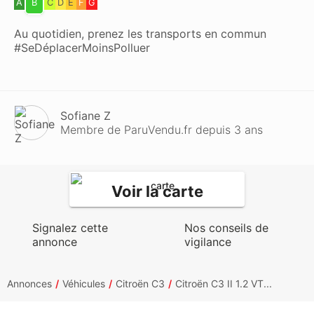
A
B
C
D
E
F
G
Au quotidien, prenez les transports en commun
#SeDéplacerMoinsPolluer
Sofiane Z
Membre de ParuVendu.fr depuis 3 ans
Voir la carte
Signalez cette
Nos conseils de
annonce
vigilance
Annonces
Véhicules
Citroën C3
Citroën C3 II 1.2 VT...