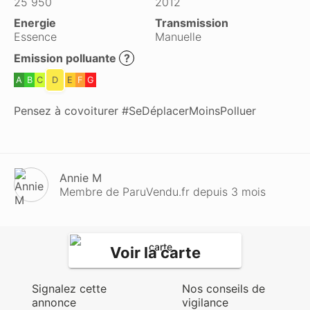
25 950
2012
Energie
Transmission
Essence
Manuelle
Emission polluante
?
A
B
C
D
E
F
G
Pensez à covoiturer #SeDéplacerMoinsPolluer
Annie M
Membre de ParuVendu.fr depuis 3 mois
Voir la carte
Signalez cette
Nos conseils de
annonce
vigilance