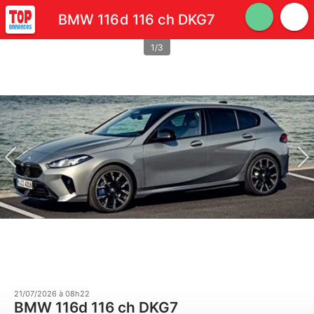
BMW 116d 116 ch DKG7
1/3
21/07/2026 à 08h22
BMW 116d 116 ch DKG7