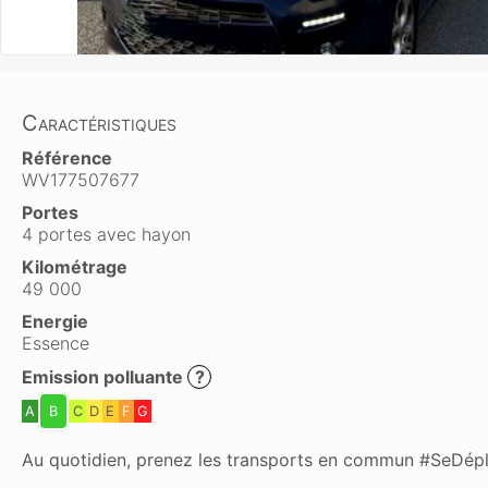
Caractéristiques
Référence
WV177507677
Portes
4 portes avec hayon
Kilométrage
49 000
Energie
Essence
Emission polluante
?
A
B
C
D
E
F
G
Au quotidien, prenez les transports en commun #SeDép