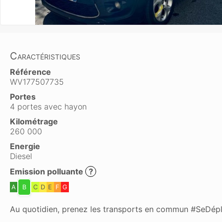
Caractéristiques
Référence
WV177507735
Portes
4 portes avec hayon
Kilométrage
260 000
Energie
Diesel
Emission polluante
?
A
B
C
D
E
F
G
Au quotidien, prenez les transports en commun #SeDép