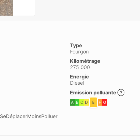
Type
Fourgon
Kilométrage
275 000
Energie
Diesel
Emission polluante
?
A
B
C
D
E
F
G
o #SeDéplacerMoinsPolluer