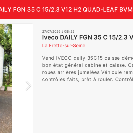
DAILY FGN 35 C 15/2.3 V12 H2 QUAD-LEAF BV
27/07/2026 à 08h22
Iveco DAILY FGN 35 C 15/2.
La Frette-sur-Seine
Vend IVECO daily 35C15 caisse démé
bon état général cabine et caisse. Ca
roues arrières jumelées Véhicule remo
contrôles faits, prêt à rouler. Contr