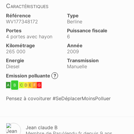
Caractéristiques
Référence
Type
WV177348172
Berline
Portes
Puissance fiscale
4 portes avec hayon
6
Kilométrage
Année
265 000
2009
Energie
Transmission
Diesel
Manuelle
Emission polluante
?
A
B
C
D
E
F
G
Pensez à covoiturer #SeDéplacerMoinsPolluer
Jean claude B
Membre de ParuVendu.fr depuis 9 ans