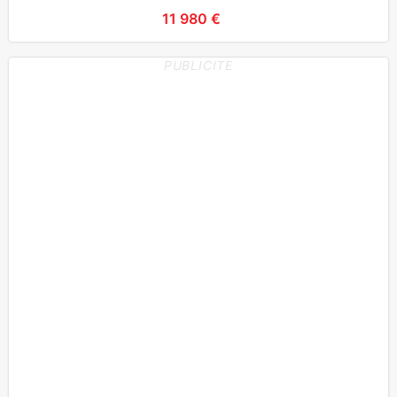
technique à jour, Doubl
11 980 €
PUBLICITE