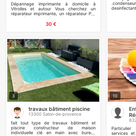
.condense
Dépannage imprimante à domicile à
desinfectant
Vitrolles et autour Vous cherchez un
réparateur imprimante, un réparateur PC,
une réparation informatique autour de
vous ou une intervention ra
30 €
3
10
travaux bâtiment piscine
En
13300 Salon-de-provence
Ré
832
fait tout type de travaux bâtiment et
piscine constructeur de maison
Particulie
individuelle clé en main avec bureau
services et