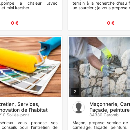
ur.pompe a chaleur .avec
terrain à la recherche d'eau 
 et mini karsher
un sourcier ; je vous propose
; j ai sondé mon terrain et t
45 métr
0 €
0 €
2
tretien, Services,
Maçonnerie, Car
novation de l'habitat
Façade, peinture
10 Solliès-pont
84330 Caromb
r sérieux vous propose ses
Maçon, propose service de 
 conseils pour l'entretien de
carrelage, façade, peinture. 