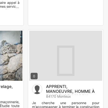
faire appel à
 mes services
rouvé l eau a
0
relage,
APPRENTI,
MANOEUVRE, HOMME À
TOUT FAIRE, MAÇON
84170 Monteux
maçonnerie,
Je cherche une personne pour
Étudie toute
m'accompagner à terminer la construction