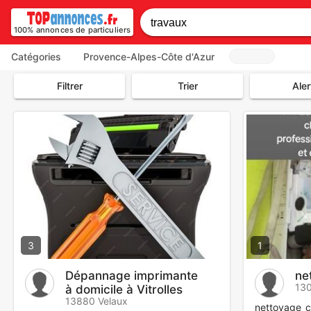
100% annonces de particuliers
Catégories
Provence-Alpes-Côte d'Azur
Filtrer
Trier
Aler
3
1
Dépannage imprimante
ne
130
à domicile à Vitrolles
13880 Velaux
nettoyage c