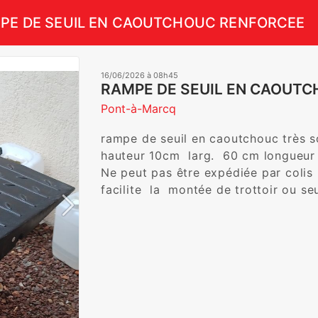
PE DE SEUIL EN CAOUTCHOUC RENFORCEE
16/06/2026 à 08h45
RAMPE DE SEUIL EN CAOUT
Pont-à-Marcq
rampe de seuil en caoutchouc très sol
hauteur 10cm  larg.  60 cm longueur 
Ne peut pas être expédiée par colis  
facilite  la  montée de trottoir ou seui