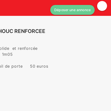
Déposer une annonce
CHOUC RENFORCEE
ide  et renforcée  

 1m05



l de porte     50 euros
