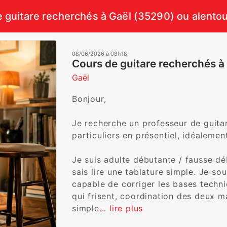
 guitare recherchés à Gaël (35290) ou alento
08/06/2026 à 08h18
Cours de guitare recherchés à
Gaël
Bonjour,

Je recherche un professeur de guita
particuliers en présentiel, idéalement 
Je suis adulte débutante / fausse dé
sais lire une tablature simple. Je s
capable de corriger les bases techni
qui frisent, coordination des deux m
simple
... lire plus