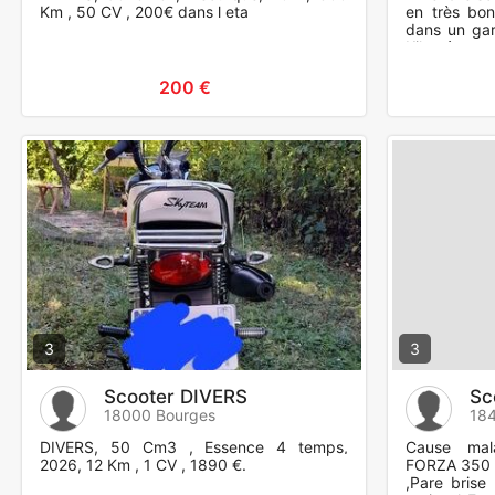
Km , 50 CV , 200€ dans l eta
en très bon
dans un gar
Kilométrage
Scooter pro
200 €
3
3
Scooter DIVERS
Sc
18000 Bourges
18
DIVERS, 50 Cm3 , Essence 4 temps,
Cause mal
2026, 12 Km , 1 CV , 1890 €.
FORZA 350 
,Pare brise