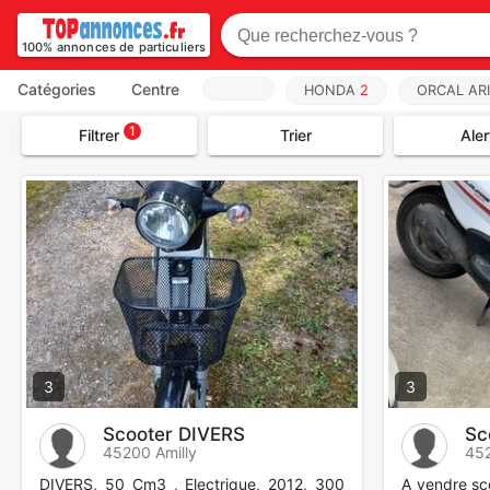
100% annonces de particuliers
Catégories
Centre
HONDA
2
ORCAL AR
1
Filtrer
Trier
Aler
3
3
Scooter DIVERS
Sc
45200 Amilly
452
DIVERS, 50 Cm3 , Electrique, 2012, 300
A vendre sc