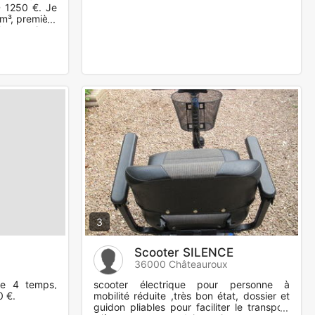
 1250 €. Je
m³, première
on et mis en
3
Scooter SILENCE
36000 Châteauroux
e 4 temps,
scooter électrique pour personne à
0 €.
mobilité réduite ,très bon état, dossier et
guidon pliables pour faciliter le transport