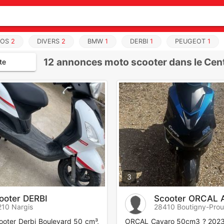
IOS
2
DIVERS
2
BMW
1
DERBI
1
PEUGEOT
1
12
annonces moto scooter dans le Cen
te
3
ooter DERBI
Scooter ORCAL 
10 Nargis
28410 Boutigny-Prou
ooter Derbi Boulevard 50 cm³,
ORCAL Cavaro 50cm3 ? 2023