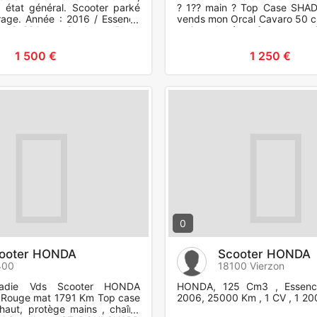
 état général. Scooter parké
? 1?? main ? Top Case SHAD
age. Année : 2016 / Essence
vends mon Orcal Cavaro 50 c
 : 9 280 km Couleur : Blanc
main, acheté neuf en concessi
pre, peu
circulation en septem
1 500 €
1 250 €
0
ooter HONDA
Scooter HONDA
400
18100 Vierzon
adie Vds Scooter HONDA
HONDA, 125 Cm3 , Essenc
Rouge mat 1791 Km Top case
2006, 25000 Km , 1 CV , 1 20
 haut, protège mains , chaîne