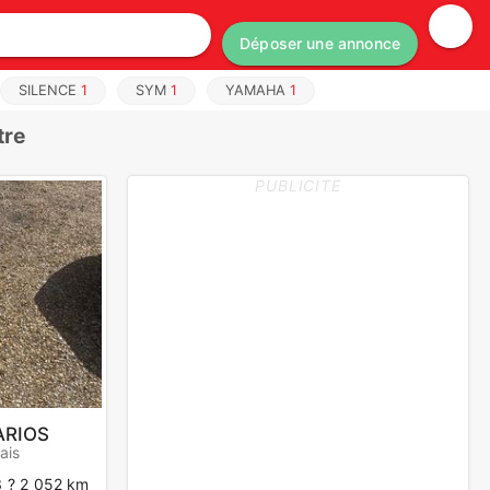
Déposer une annonce
SILENCE
1
SYM
1
YAMAHA
1
tre
PUBLICITE
ARIOS
ais
 ? 2 052 km