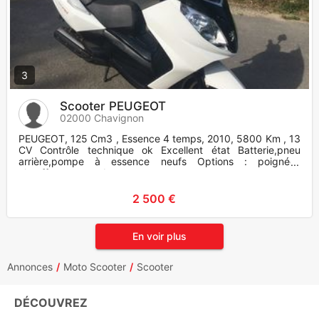
3
Scooter PEUGEOT
02000 Chavignon
PEUGEOT, 125 Cm3 , Essence 4 temps, 2010, 5800 Km , 13
CV Contrôle technique ok Excellent état Batterie,pneu
arrière,pompe à essence neufs Options : poignées
chauffantes et embo
2 500 €
En voir plus
Annonces
Moto Scooter
Scooter
DÉCOUVREZ