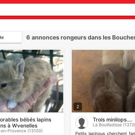
6
annonces rongeurs dans les Bouche
te
2
orables bébés lapins
Trois minilops....
La Bouilladisse (1372
ins à Wvenelles
-en-Provence (13100)
Petits lapinous cherchent fam