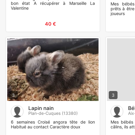
bon état A récupérer à Marseille La
Mes bébés 
Valentine
prêts à être
joueurs
40 €
3
3
Lapin nain
Bé
Plan-de-Cuques (13380)
Aix
6 semaines Croisé angora tête de lion
Mes bébés s
Habitué au contact Caractère doux
câlins, ils a