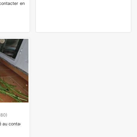
contacter en
380)
é au contact