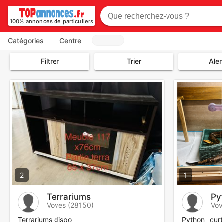
100% annonces de particuliers
Catégories
Centre
Filtrer
Trier
Aler
2
1
Terrariums
Py
Voves (28150)
Vov
Terrariums dispo
Python curt