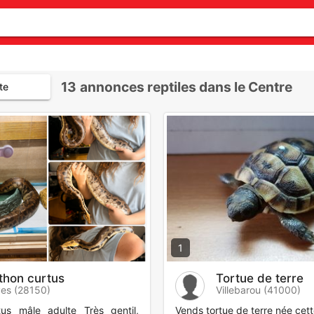
13
annonces reptiles dans le Centre
te
1
thon curtus
Tortue de terre
es (28150)
Villebarou (41000)
us mâle adulte Très gentil,
Vends tortue de terre née cet