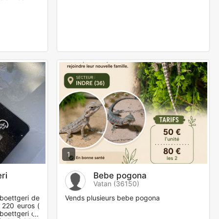
1
ri
Bebe pogona
Vatan (36150)
boettgeri de
Vends plusieurs bebe pogona
 220 euros (
boettgeri de