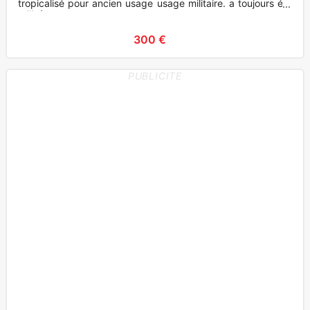
tropicalisé pour ancien usage usage militaire. a toujours été
utilisé en ea
300 €
PUBLICITE