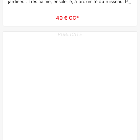
jardiner... Très calme, ensoleillé, à proximité du ruisseau. Par
c
40 € CC*
PUBLICITE