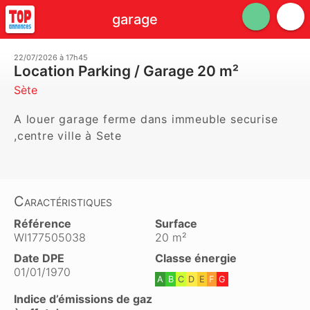
garage
22/07/2026 à 17h45
Location Parking / Garage 20 m²
Sète
A louer garage ferme dans immeuble securise 
,centre ville à Sete
Caractéristiques
Référence
Surface
WI177505038
20 m²
Date DPE
Classe énergie
01/01/1970
A
B
C
D
E
F
G
Indice d’émissions de gaz