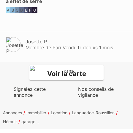
à effet de serre
A
B
C
D
E
F
G
Josette P
Membre de ParuVendu.fr depuis 1 mois
Voir la carte
Signalez cette
Nos conseils de
annonce
vigilance
Annonces
Immobilier
Location
Languedoc-Roussillon
Hérault
garage...