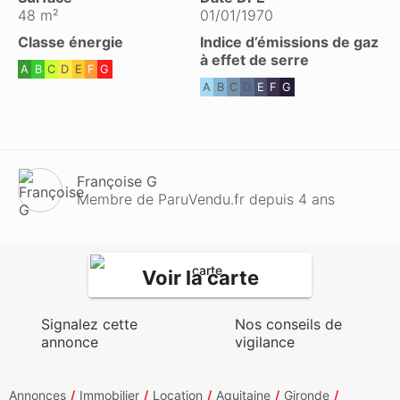
48 m²
01/01/1970
Classe énergie
Indice d’émissions de gaz
à effet de serre
A
B
C
D
E
F
G
A
B
C
D
E
F
G
Françoise G
Membre de ParuVendu.fr depuis 4 ans
Voir la carte
Signalez cette
Nos conseils de
annonce
vigilance
Annonces
Immobilier
Location
Aquitaine
Gironde