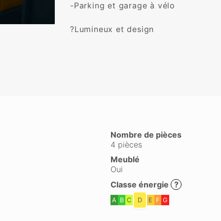
-Parking et garage à vélo

?Lumineux et design

Nombre de pièces
4 pièces
Meublé
Oui
Classe énergie
?
A
B
C
D
E
F
G