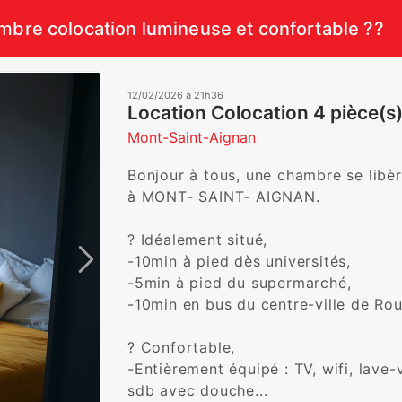
bre colocation lumineuse et confortable ??
12/02/2026 à 21h36
Location Colocation 4 pièce(s
Mont-Saint-Aignan
Bonjour à tous, une chambre se libè
à MONT- SAINT- AIGNAN.

? Idéalement situé,

-10min à pied dès universités,

-5min à pied du supermarché,

-10min en bus du centre-ville de Rouen
? Confortable,

-Entièrement équipé : TV, wifi, lave-v
sdb avec douche...
