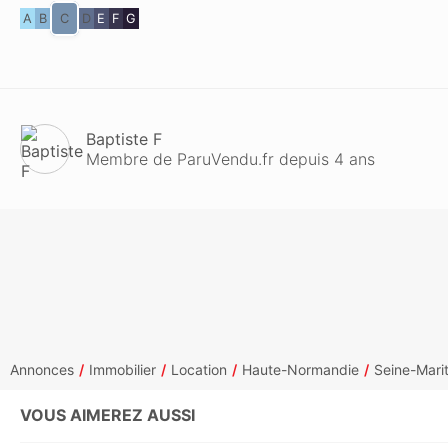
A
B
C
D
E
F
G
Baptiste F
Membre de ParuVendu.fr depuis 4 ans
Annonces
Immobilier
Location
Haute-Normandie
Seine-Mari
VOUS AIMEREZ AUSSI