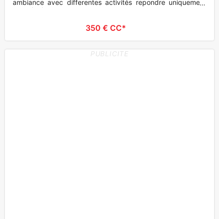
ambiance avec differentes activités repondre uniquement
par telephone pour re
350 € CC*
PUBLICITE