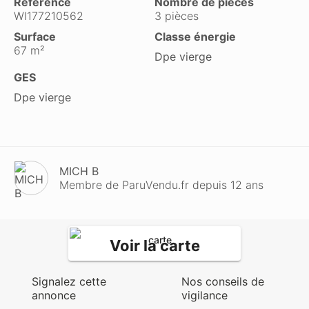
Référence
Nombre de pièces
WI177210562
3 pièces
Surface
Classe énergie
67 m²
Dpe vierge
GES
Dpe vierge
MICH B
Membre de ParuVendu.fr depuis 12 ans
Voir la carte
Signalez cette
Nos conseils de
annonce
vigilance