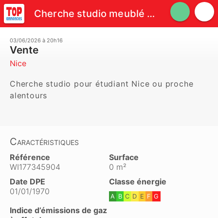
Cherche studio meublé pour étudiant sur Nice
03/06/2026 à 20h16
Vente
Nice
Cherche studio pour étudiant Nice ou proche 
alentours
Caractéristiques
Référence
Surface
WI177345904
0 m²
Date DPE
Classe énergie
01/01/1970
A
B
C
D
E
F
G
Indice d’émissions de gaz