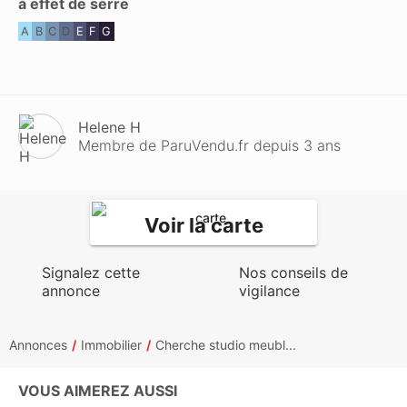
à effet de serre
A
B
C
D
E
F
G
Helene H
Membre de ParuVendu.fr depuis 3 ans
Voir la carte
Signalez cette
Nos conseils de
annonce
vigilance
Annonces
Immobilier
Cherche studio meubl...
VOUS AIMEREZ AUSSI