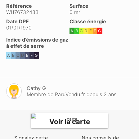
Référence
Surface
WI176732433
0 m²
Date DPE
Classe énergie
01/01/1970
A
B
C
D
E
F
G
Indice d’émissions de gaz
à effet de serre
A
B
C
D
E
F
G
Cathy G
Membre de ParuVendu.fr depuis 2 ans
Voir la carte
Signalez cette
Nos conseils de