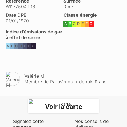
Référence
Surface
WI177504936
0 m²
Date DPE
Classe énergie
01/01/1970
A
B
C
D
E
F
G
Indice d’émissions de gaz
à effet de serre
A
B
C
D
E
F
G
Valérie M
Membre de ParuVendu.fr depuis 9 ans
Voir la carte
Signalez cette
Nos conseils de