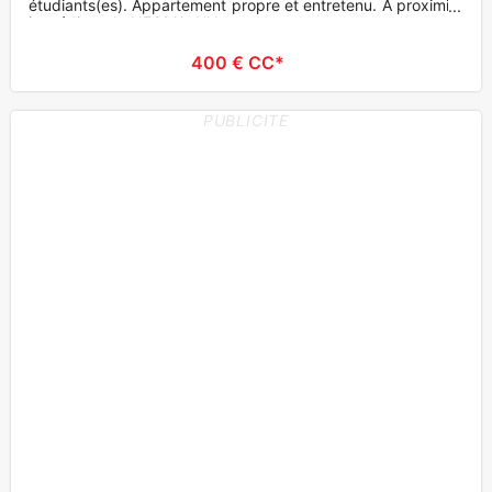
étudiants(es). Appartement propre et entretenu. A proximité
immédiate de NEOMA, UN
400 € CC*
PUBLICITE