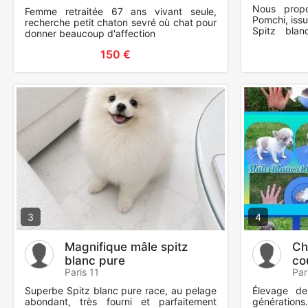
Nous propo
Femme retraitée 67 ans vivant seule,
Pomchi, iss
recherche petit chaton sevré où chat pour
Spitz bla
donner beaucoup d'affection
Chihuahua
disponibles 
150 €
3
4
Magnifique mâle spitz
Ch
blanc pure
co
Paris 11
Par
Superbe Spitz blanc pure race, au pelage
Élevage de
abondant, très fourni et parfaitement
générations.