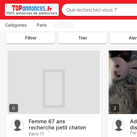
100% annonces de particuliers
Catégories
Paris
Filtrer
Trier
Aler
0
3
Femme 67 ans
Ad
recherche petit chaton
di
Par
sevré où chat
Paris 11