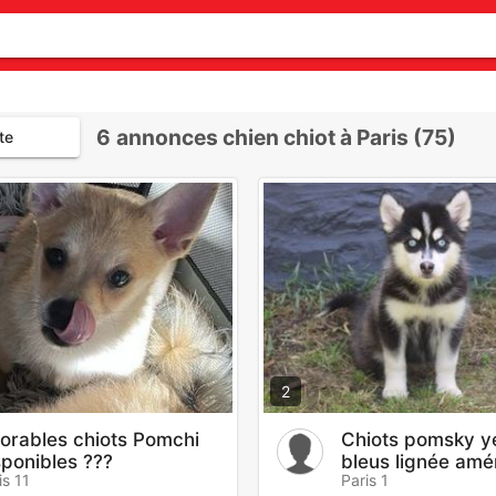
6
annonces chien chiot à Paris (75)
te
2
orables chiots Pomchi
Chiots pomsky y
sponibles ???
bleus lignée amé
is 11
Paris 1