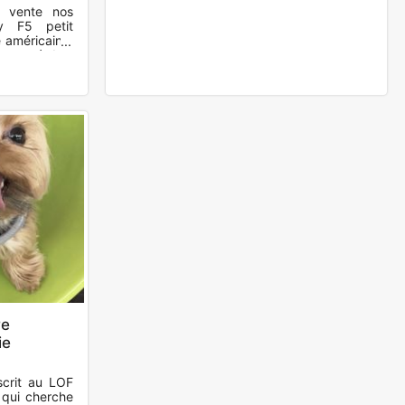
 vente nos
y F5 petit
 américaine.
n santé. Les
re
ie
scrit au LOF
 qui cherche