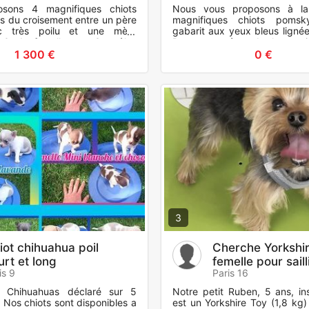
sons 4 magnifiques chiots
Nous vous proposons à la
us du croisement entre un père
magnifiques chiots pomsk
nc très poilu et une mère
gabarit aux yeux bleus lignée
. ? 1 femelle et 3 mâles
Parents testés embark et sai
? Pelage doux et
chiots sont nés le 15/0
1 300 €
0 €
3
iot chihuahua poil
Cherche Yorkshi
urt et long
femelle pour saill
is 9
Paris 16
 Chihuahuas déclaré sur 5
Notre petit Ruben, 5 ans, in
 Nos chiots sont disponibles a
est un Yorkshire Toy (1,8 kg)