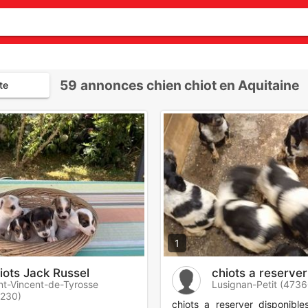
59
annonces chien chiot en Aquitaine
te
1
iots Jack Russel
chiots a reserver
nt-Vincent-de-Tyrosse
Lusignan-Petit (4736
0230)
chiots a reserver disponible