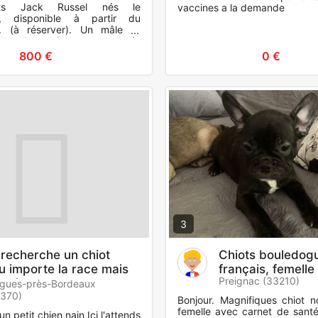
ots Jack Russel nés le
vaccines a la demande
6, disponible à partir du
. (à réserver). Un mâle et
lles. Les chiots seront pucés
avec un certifica
800 €
0 €
3
 recherche un chiot
Chiots bouledog
u importe la race mais
français, femelle
Preignac (33210)
 nain
igues-près-Bordeaux
3370)
Bonjour. Magnifiques chiot no
femelle avec carnet de santé
n petit chien nain Ici l'attends