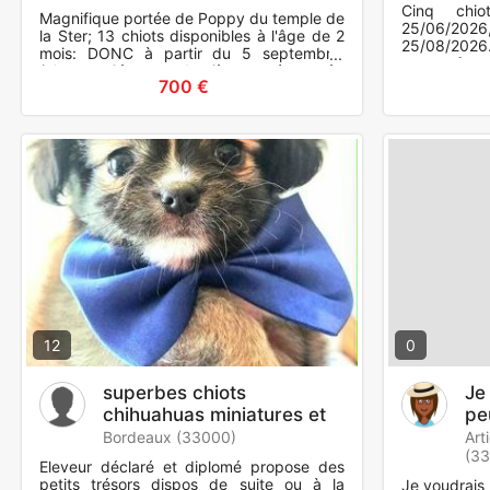
Cinq chi
Magnifique portée de Poppy du temple de
25/06/202
la Ster; 13 chiots disponibles à l'âge de 2
25/08/2026
mois: DONC à partir du 5 septembre.
quatre feme
(c'est sa 3ème et dernière portée; après
et vaccinés 
700 €
se sera une retrai
12
0
superbes chiots
Je
chihuahuas miniatures et
pe
tea cup
un
Bordeaux (33000)
Art
(3
Eleveur déclaré et diplomé propose des
petits trésors dispos de suite ou à la
Je voudrais u