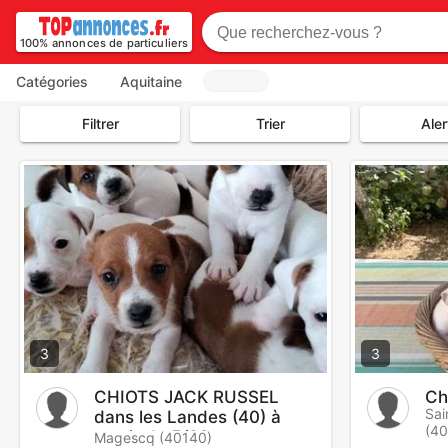
100% annonces de particuliers
Catégories
Aquitaine
Filtrer
Trier
Aler
3
3
CHIOTS JACK RUSSEL
Ch
Sai
dans les Landes (40) à
(4
partir du 5/09
Magescq (40140)