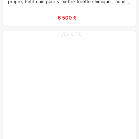
propre, Petit coin pour y mettre toilette chimique , acheter
eu
6 500 €
PUBLICITE